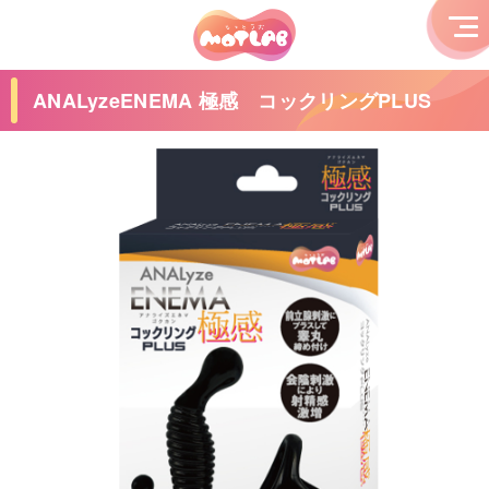
ANALyzeENEMA 極感 コックリングPLUS