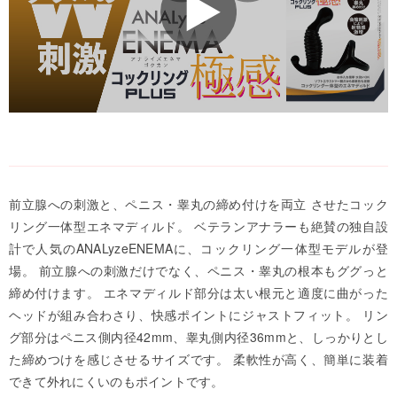
前立腺への刺激と、ペニス・睾丸の締め付けを両立 させたコック
リング一体型エネマディルド。 ベテランアナラーも絶賛の独自設
計で人気のANALyzeENEMAに、コックリング一体型モデルが登
場。 前立腺への刺激だけでなく、ペニス・睾丸の根本もググっと
締め付けます。 エネマディルド部分は太い根元と適度に曲がった
ヘッドが組み合わさり、快感ポイントにジャストフィット。 リン
グ部分はペニス側内径42mm、睾丸側内径36mmと、しっかりとし
た締めつけを感じさせるサイズです。 柔軟性が高く、簡単に装着
できて外れにくいのもポイントです。