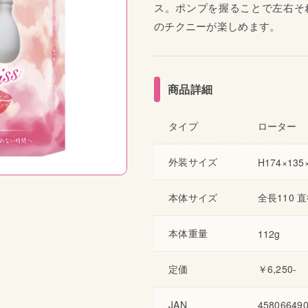
ス。ポンプを握ることで左右そ
のチクニーが楽しめます。
商品詳細
タイプ
ローター
外装サイズ
H174×135
本体サイズ
全長110 
本体重量
112g
定価
￥6,250-
JAN
45806649