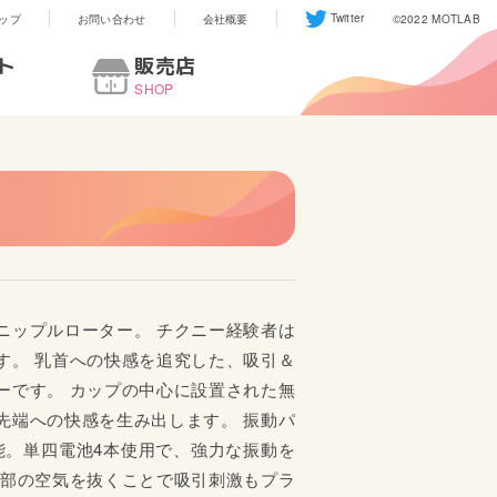
Twitter
ップ
お問い合わせ
会社概要
©2022 MOTLAB
ト
販売店
SHOP
Marvelous 服従拘束 首輪
Marvelous 服従
スタイル
手束縛
ニップルローター。 チクニー経験者は
す。 乳首への快感を追究した、吸引＆
ーです。 カップの中心に設置された無
先端への快感を生み出します。 振動パ
能。単四電池4本使用で、強力な振動を
内部の空気を抜くことで吸引刺激もプラ