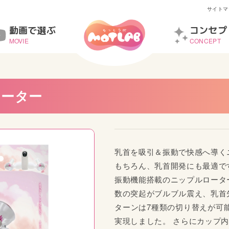
サイトマ
動画で選ぶ
コンセプ
MOVIE
CONCEPT
ローター
arvelous 服従拘束 手足
Marvelous 服従拘束 太も
結
も固定
乳首を吸引＆振動で快感へ導く
もちろん、乳首開発にも最適で
振動機能搭載のニップルロータ
数の突起がブルブル震え、乳首
ターンは7種類の切り替えが可
実現しました。 さらにカップ