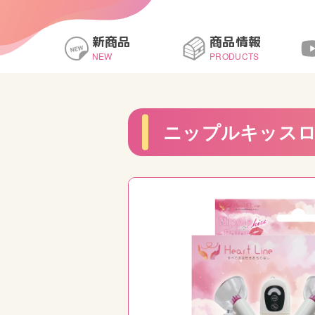
新商品
商品情報
NEW
PRODUCTS
ニップルキッス
 ニップルスイ
Marvelous 服従拘束 手足
M
四枷
連